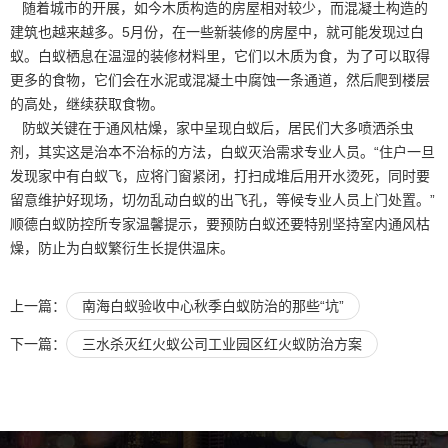
随着城市的开展，如今木质构造的房屋相对较少，而混凝土构造的
建筑也越来越多。5月份，在一些新装修的房屋中，就可能发现过白
蚁。白蚁栖息在温湿的装修材料里，它们以木质为食，为了可以取得
更多的食物，它们会在水泥或混凝土中腐蚀一条通道，然后爬到楼层
的高处，继续获取食物。
防蚁关键在于通风枯燥，家中呈现白蚁后，居民们大多喷洒
杀虫
剂
，其实这是治本不治标的方法，白蚁灭治需求专业人员。“住户一旦
发现家中有白蚁飞，应将门窗紧闭，打扫成堆后用开水烫死，同时要
留意维护好现场，切勿乱动白蚁的出飞孔，等候专业人员上门处置。”
顺德白蚁防控所专家温馨提示，要预防白蚁还要特别坚持室内通风枯
燥，防止为白蚁繁衍生长提供温床。
上一篇：
南海白蚁验收中心秋季白蚁防治的那些“坑”
下一篇：
三水杀灭红火蚁公司工业园区红火蚁防治方案