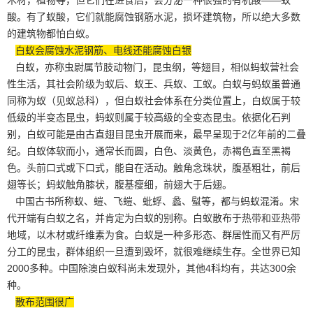
酸。有了蚁酸，它们就能腐蚀钢筋水泥，损坏建筑物，所以绝大多数
的建筑物都怕白蚁。
白蚁会腐蚀水泥钢筋、电线还能腐蚀白银
白蚁，亦称虫尉属节肢动物门，昆虫纲，等翅目，相似蚂蚁营社会
性生活，其社会阶级为
蚁后、蚁王
、兵蚁、工蚁。白蚁与蚂蚁虽普通
同称为蚁（见蚁总科），但白蚁社会体系在分类位置上，白蚁属于较
低级的半变态昆虫，蚂蚁则属于较高级的全变态昆虫。依据化石判
别，白蚁可能是由古直翅目昆虫开展而来，最早呈现于2亿年前的二叠
纪。白蚁体软而小，通常长而圆，白色、淡黄色，赤褐色直至黑褐
色。头前口式或下口式，能自在活动。触角念珠状，腹基粗壮，前后
翅等长；蚂蚁触角膝状，腹基瘦细，前翅大于后翅。
中国古书所称蚁、螘、飞螘、蚍蜉、蠡、螱等，都与蚂蚁混淆。宋
代开端有白蚁之名，并肯定为白蚁的别称。白蚁散布于热带和亚热带
地域，以木材或纤维素为食。白蚁是一种多形态、
群居性
而又有严厉
分工的昆虫，群体组织一旦遭到毁坏，就很难继续生存。全世界已知
2000多种。中国除澳白蚁科尚未发现外，其他4科均有，共达300余
种。
散布范围很广